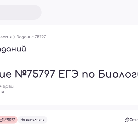
логия
Задание 75797
аданий
ие №75797 ЕГЭ по Биолог
 черви
ия
Свя
№75797
Не выполнено