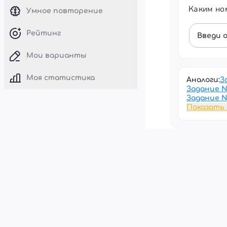
Каким но
Умное повторение
Рейтинг
Введи 
Мои варианты
Моя статистика
Аналоги:
З
Задание 
Задание 
Показать 