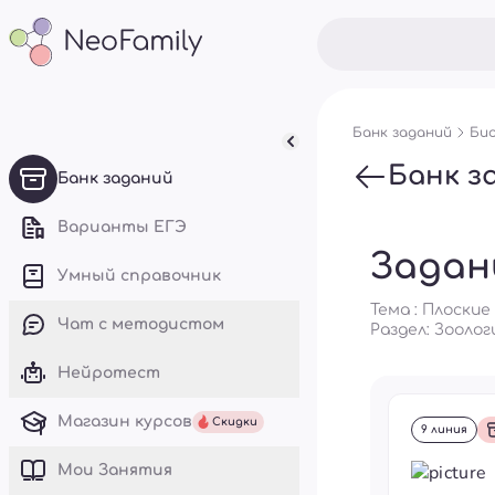
Банк заданий
Био
Банк з
Банк заданий
Варианты ЕГЭ
Задан
Умный справочник
Тема : Плоские
Чат с методистом
Раздел:
Зоолог
Нейротест
Магазин курсов
Скидки
9 линия
Mои Занятия