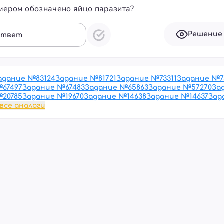
мером обозначено яйцо паразита?
Решение
ответ
адание №
83124
Задание №
81721
Задание №
73311
Задание №
7
№
67497
Задание №
67483
Задание №
65863
Задание №
57270
За
№
20785
Задание №
19670
Задание №
14638
Задание №
14637
Зад
все аналоги