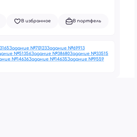
В избранное
В портфель
3165
Задание №
70123
Задание №
69913
дание №
51356
Задание №
38680
Задание №
33515
ание №
14636
Задание №
14635
Задание №
9559