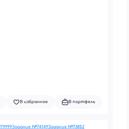
В избранное
В портфель
№
79999
Задание №
74149
Задание №
73852