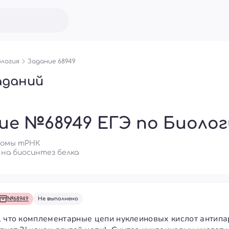
логия
Задание 68949
аданий
ие №68949 ЕГЭ по Биоло
дромы тРНК
 на биосинтез белка
№68949
Не выполнено
, что комплементарные цепи нуклеиновых кислот антипар