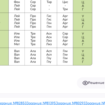
Решение
адание №
82853
Задание №
81395
Задание №
80293
Задание 