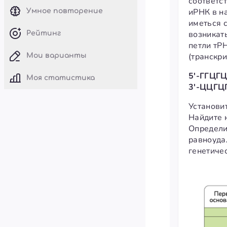
соответст
иРНК в на
Умное повторение
иметься 
возникат
Рейтинг
петли тР
(транскри
Мои варианты
5'-ГГЦГ
Моя статистика
3'-ЦЦГЦ
Установи
Найдите 
Определит
равноуда
генетиче