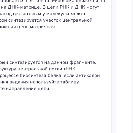
начинается с 5' конца. Рибосома движется по
я на ДНК-матрице. В цепи РНК и ДНК могут
лагодаря которым у молекулы может
рой синтезируется участок центральной
(нижняя цепь матричная
рый синтезируется на данном фрагменте.
руктуру центральной петли тРНК.
роцессе биосинтеза белка, если антикодон
ения задания используйте таблицу
те направление цепи.