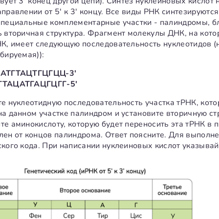
вует 3' конец другой цепи). Синтез нуклеиновых кислот 
правлении от 5' к 3' концу. Все виды РНК синтезируютс
специальные комплементарные участки - палиндромы, б
ь вторичная структура. Фрагмент молекулы ДНК, на кото
НК, имеет следующую последовательность нуклеотидов 
бируемая)):
ЦАТГТАЦТГЦГЦЦ-3'
ГТАЦАТГАЦГЦГГ-5'
те нуклеотидную последовательность участка тРНК, кото
на данном участке палиндром и установите вторичную ст
е аминокислоту, которую будет переносить эта тРНК в п
лен от концов палиндрома. Ответ поясните. Для выполн
ского кода. При написании нуклеиновых кислот указывай