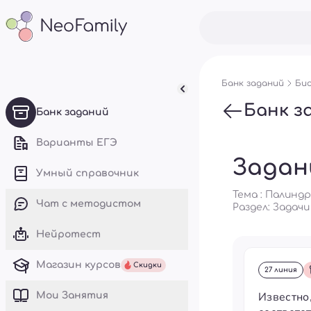
Банк заданий
Био
Банк з
Банк заданий
Варианты ЕГЭ
Задан
Умный справочник
Тема : Палин
Чат с методистом
Раздел:
Задачи
Нейротест
Магазин курсов
Скидки
27 линия
Известно
Mои Занятия