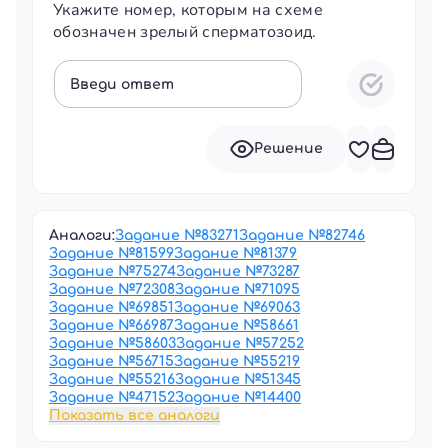
Укажите номер, которым на схеме
обозначен зрелый сперматозоид.
Введи ответ
Решение
Аналоги:
Задание №
83271
Задание №
82746
Задание №
81599
Задание №
81379
Задание №
75274
Задание №
73287
Задание №
72308
Задание №
71095
Задание №
69851
Задание №
69063
Задание №
66987
Задание №
58661
Задание №
58603
Задание №
57252
Задание №
56715
Задание №
55219
Задание №
55216
Задание №
51345
Задание №
47152
Задание №
14400
Показать все аналоги