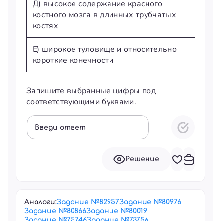
Д) высокое содержание красного
костного мозга в длинных трубчатых
костях
Е) широкое туловище и относительно
короткие конечности
Запишите выбранные цифры под
соответствующими буквами.
Введи ответ
Решение
Аналоги:
Задание №
82957
Задание №
80976
Задание №
80866
Задание №
80019
Задание №
75746
Задание №
73756