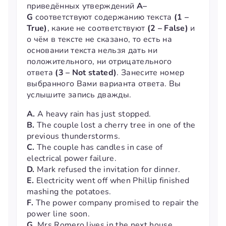
приведённых утверждений
А–
G
соответствуют содержанию текста
(1 –
True)
, какие не соответствуют
(2 – False)
и
о чём в тексте не сказано, то есть на
основании текста нельзя дать ни
положительного, ни отрицательного
ответа
(3 – Not stated)
. Занесите номер
выбранного Вами варианта ответа. Вы
услышите запись дважды.
A.
A heavy rain has just stopped.
B.
The couple lost a cherry tree in one of the
previous thunderstorms.
C.
The couple has candles in case of
electrical power failure.
D.
Mark refused the invitation for dinner.
E.
Electricity went off when Phillip finished
mashing the potatoes.
F.
The power company promised to repair the
power line soon.
G.
Mrs Romero lives in the next house.